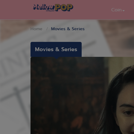
Coin
Home
Movies & Series
Movies & Series