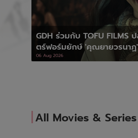
GDH ร่วมกับ TOFU FILMS ป
ตร์ฟอร์มยักษ์ 'คุณยายวรนาฏ
06 Aug 2026
All Movies & Series