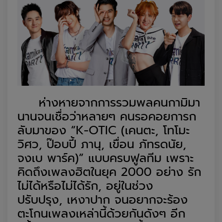
ห่างหายจาก
การรวมพลคนกามิ
มา
นานจน
เชื่อว่าหลายๆ คนรอคอยการก
ลับมา
ของ
“
K-
OTIC
(เคนตะ, โทโมะ
วิศว
, ป๊อบปี้ ภานุ
, เขื่อน ภัทรดนัย,
จงเบ
พ
าร์ค)
”
แบบครบฟูลทีม เพราะ
คิดถึง
เพลง
ฮิตในยุค
2000
อย่าง
รัก
ไม่ได้หรือไม่ได้รัก
, อยู่ในช่วง
ปรับปรุง,
เหงาปาก
จน
อยาก
จะ
ร้อง
ตะโกน
เพลงเหล่านี้
ด้วยกัน
ดังๆ
อีก