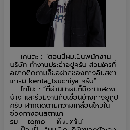
เคนตะ
:
“ตอนนี้ผมเป็นพนักงาน
บริษัท ทำงานประจำอยู่ครับ
ส่วนใครที่
อยากติดตาม
ก็ขอ
ฝาก
ช่องทางอินสตา
แกรม
kenta_tsuchiya
ครับ
”
โทโมะ
:
“ที่ผ่านมา
ผม
ก็มีงานแสดง
บ้าง
และร่วมงานกับเขื่อนบ้างทางยูทูป
ครับ
ฝาก
ติดตามความเคลื่อนไหวใน
ช่องทางอินสตาแก
รม
__tomo___
”
ด้วยค
รับ
ป๊อบปี้
:
“ผมเปิดบริษัทของตัวเอง