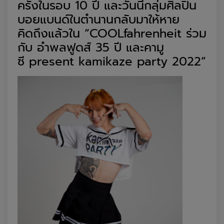
ครั้ง
ในรอบ
10
ปี
และวันนี้
กลุ่มศิลปิน
บอยแบนด์ในตำนาน
กลับมา
ให้หาย
คิดถึง
แล้วใน
“
COOLfahrenheit
ร่วม
กับ อำพลฟูดส์
35
ปี และคามู
ซี
present kamikaze party 2022
”