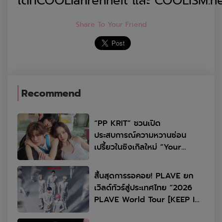
ได้ที่
COOLfahrenheit
และ
COOLISM.ne
Share To Your Friend
Recommend
“PP KRIT” ชวนเปิด
ประสบการณ์ความหวานซ่อน
เปรี้ยวในซิงเกิลใหม่ “Your
Candy” พร้อมเสิร์ฟ MV สดใส
ได้ “ต้าเหนิง” และ “ณิชา” ร่วม
สิ้นสุดการรอคอย! PLAVE ยก
เติมสีสัน
เวิลด์ทัวร์สู่ประเทศไทย “2026
PLAVE World Tour [KEEP IT
MANIC] in Bangkok” 10