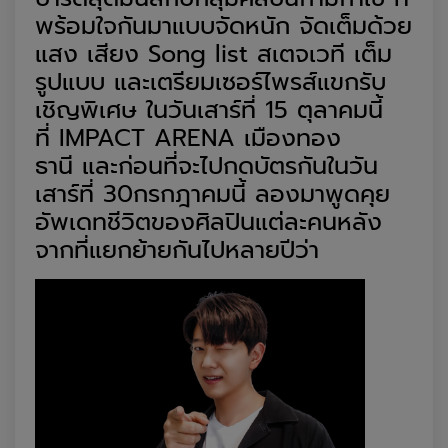
พร้อมใจกัน
มา
แบบจัดหนัก จัดเต็มด้วย
แสง เสียง
Song list
สเตจเวที เต็ม
รูปแบบ
และเตรียม
เซอร์ไพรส์แขกรับ
เชิญพิเศษ ใน
วันเสาร์ที่
15
ตุลาคม
นี้
ที่
IMPACT ARENA
เมืองทอง
ธานี
และก่อนที่จะไป
กด
บัตร
กันใน
วัน
เสาร์ที่
30
กรกฎาคมนี้
ลองมา
พูดคุย
อัพเดท
ชีวิต
ของศิลปินแต่ละคนหลัง
จากที่แยกย้ายกันไป
หลายปี
ว่า