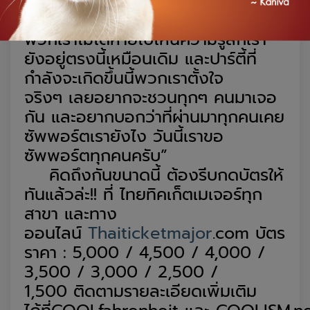
ฝากถึงแฟนๆ ชาวกามิว่า
K-OTIC
:
“คิดถึง
ทุกคน
จริงๆ นะ
พวกเราไม่ได้หายไปไหนความรู้สึกเรา
ยังอยู่ตรงนี้เหมือนเดิม และ
ปาร์ตี้
ที่
กำลังจะเกิดขึ้นนี้
พวกเราตั้งใจ
จริงๆ
เลย
อยากจะชวนทุกๆ คนมาเจอ
กัน
และ
อยากบอกว่า
ที่ผ่านมา
ทุกคนเคย
ซัพพอร์ตเรา
ยังไง
วันนี้เราขอ
ซัพพอร์ตทุกคนครับ”
คิดถึงกันขนาดนี้ ต้องรีบกดบัตรให้
ทันแล้ว
ล่ะ
!!
ที่
ไทยทิคเก็ตเมเจอร์ทุก
สาขา และทาง
ออนไลน์
Thaiticketmajor
.com
บัตร
ราคา
:
5,000 / 4,500 / 4,000 /
3,500 / 3,000 / 2,500 /
1,500
ติดตามรายละเอียดเพิ่มเติม