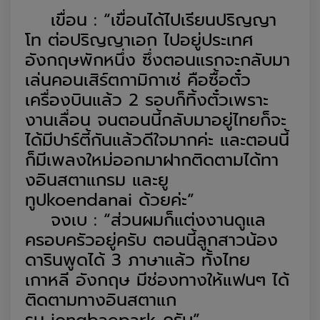
เขื่อน
:
“
เขื่อน
ได้
ไปเรียน
ป
ริญญา
โท
ต่อ
ปริญญาเอก
ไป
อยู่
ประเทศ
อังกฤษ
พักหนึ่ง
ซึ่ง
ตอนแรกจะกลับมา
เล่นคอนเสิร์ตกามิกาเซ่
คือ
ซื้อตั๋ว
เครื่องบินแล้ว
2
รอบก็
ทิ้งตั๋ว
เพราะ
งานเลื่อน
จน
ตอนนี้
กลับมาอยู่ไทย
ก็
จะ
ได้
มี
ปาร์ตี้กัน
แล้ว
ดีใจ
มากค่ะ
และ
ตอนนี้
ก็มีเพลง
ใหม่
ออกมา
ฝาก
ติดตาม
ได้ทา
ง
อินสตาแกรม
และยู
ทูป
koendanai
ด้วยค่ะ”
จ
งเบ
:
“
ส่วน
ผมก็แต่งงานดูแล
ครอบครัว
อยู่
ครับ ตอนนี้ลูกสาวน้อง
ดารินพูดได้
3
ภาษาแล้ว
ทั้ง
ไทย
เกาหลี อังกฤษ
มี
ช่องทาง
ให้แฟนๆ ได้
ติดตาม
ทาง
อินสตาแก