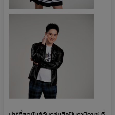
ปาร์ตี้สุดมันส์
กับ
กลุ่ม
ศิลปิน
กามิกาเซ่
ที่