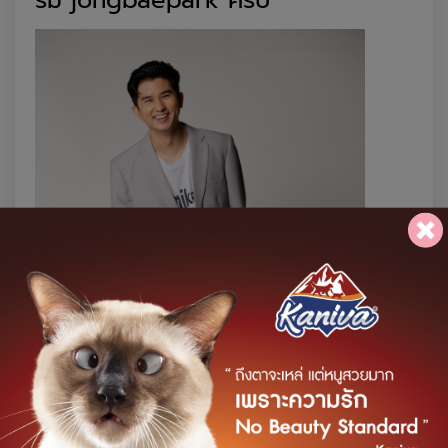
รม
jongbaepark
ครับ
”
และสำหรับ
งาน
kamikaze party
2022
ครั้งนี้ กลุ่มบอยแบนด์ทั้ง
5
ได้